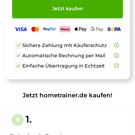
Jetzt kaufen
check
Sichere Zahlung mit Käuferschutz
info_outline
check
Automatische Rechnung per Mail
info_outline
check
Einfache Übertragung in Echtzeit
info_outline
Jetzt hometrainer.de kaufen!
1.
shopping_cart