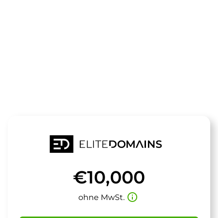
Die Domain
hometrainer.
steht zum Verkauf
€10,000
info_outline
ohne MwSt.