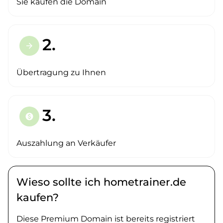
Sie kaufen die Domain
2.
arrow_forward
Übertragung zu Ihnen
3.
paid
Auszahlung an Verkäufer
Wieso sollte ich hometrainer.de
kaufen?
Diese Premium Domain ist bereits registriert