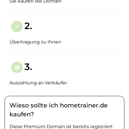
Sie kaufen die Domain
2.
arrow_forward
Übertragung zu Ihnen
3.
paid
Auszahlung an Verkäufer
Wieso sollte ich hometrainer.de
kaufen?
Diese Premium Domain ist bereits registriert