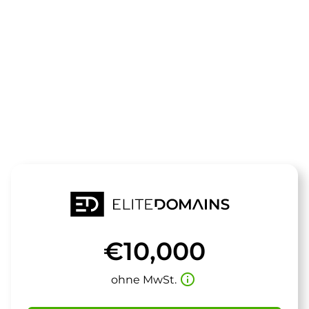
Die Domain
hometrainer.
steht zum Verkauf
€10,000
info_outline
ohne MwSt.