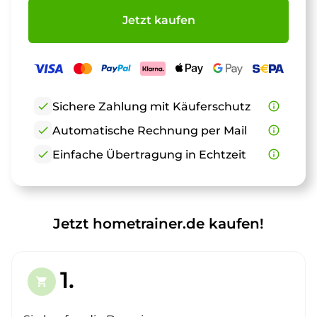
Jetzt kaufen
check
Sichere Zahlung mit Käuferschutz
info_outline
check
Automatische Rechnung per Mail
info_outline
check
Einfache Übertragung in Echtzeit
info_outline
Jetzt hometrainer.de kaufen!
1.
shopping_cart