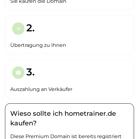
Sie kaufen die Domain
2.
arrow_forward
Übertragung zu Ihnen
3.
paid
Auszahlung an Verkäufer
Wieso sollte ich hometrainer.de
kaufen?
Diese Premium Domain ist bereits registriert