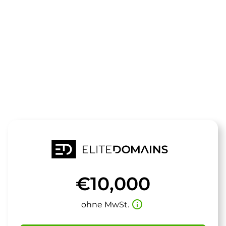
Die Domain
hometrainer.
steht zum Verkauf
€10,000
info_outline
ohne MwSt.