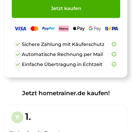
Jetzt kaufen
check
Sichere Zahlung mit Käuferschutz
info_outline
check
Automatische Rechnung per Mail
info_outline
check
Einfache Übertragung in Echtzeit
info_outline
Jetzt hometrainer.de kaufen!
1.
shopping_cart