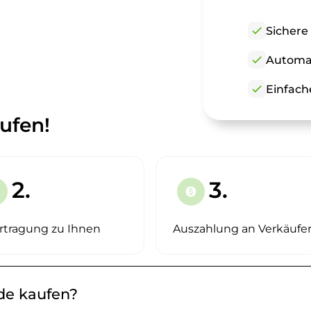
check
Sichere
check
Automat
check
Einfach
ufen!
2.
3.
paid
rtragung zu Ihnen
Auszahlung an Verkäufe
.de kaufen?