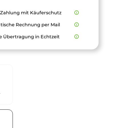
 Zahlung mit Käuferschutz
info_outline
ische Rechnung per Mail
info_outline
e Übertragung in Echtzeit
info_outline
r