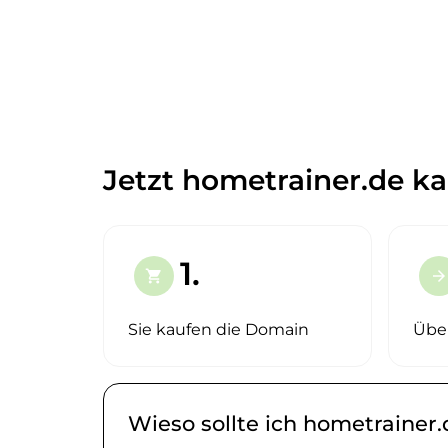
Jetzt hometrainer.de ka
1.
shopping_cart
arrow_forward
Sie kaufen die Domain
Übe
Wieso sollte ich hometrainer