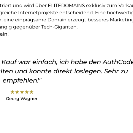
striert und wird über ELITEDOMAINS exklusiv zum Verka
greiche Internetprojekte entscheidend. Eine hochwerti
en, eine einprägsame Domain erzeugt besseres Marketin
ngig gegenüber Tech-Giganten.
ain!
er Kauf war einfach, ich habe den AuthCod
lten und konnte direkt loslegen. Sehr zu
empfehlen!"
star
star
star
star
star
Georg Wagner