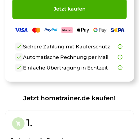
Jetzt kaufen
check
Sichere Zahlung mit Käuferschutz
info_outline
check
Automatische Rechnung per Mail
info_outline
check
Einfache Übertragung in Echtzeit
info_outline
Jetzt hometrainer.de kaufen!
1.
shopping_cart