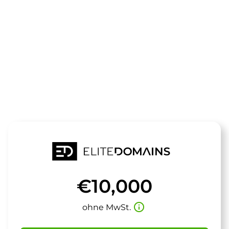
Die Domain
hometrainer.
steht zum Verkauf
€10,000
info_outline
ohne MwSt.