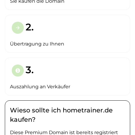
Sie kaufen die Domain
2.
arrow_forward
Übertragung zu Ihnen
3.
paid
Auszahlung an Verkäufer
Wieso sollte ich hometrainer.de
kaufen?
Diese Premium Domain ist bereits registriert