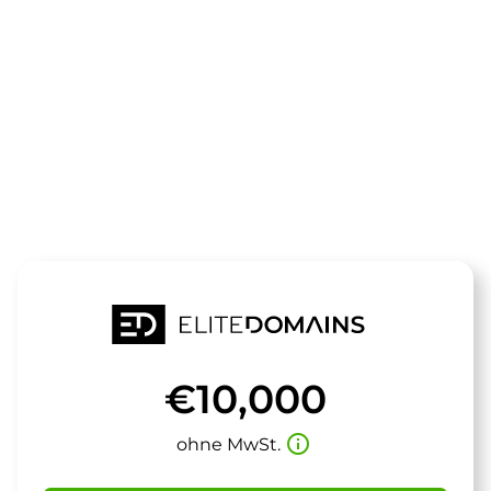
Die Domain
hometrainer.
steht zum Verkauf
€10,000
info_outline
ohne MwSt.