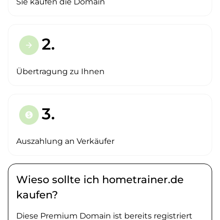
Sie kaufen die Domain
2.
arrow_forward
Übertragung zu Ihnen
3.
paid
Auszahlung an Verkäufer
Wieso sollte ich hometrainer.de
kaufen?
Diese Premium Domain ist bereits registriert