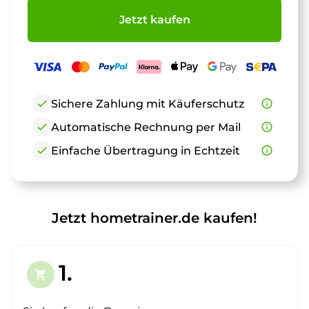
Jetzt kaufen
check
Sichere Zahlung mit Käuferschutz
info_outline
check
Automatische Rechnung per Mail
info_outline
check
Einfache Übertragung in Echtzeit
info_outline
Jetzt hometrainer.de kaufen!
1.
shopping_cart