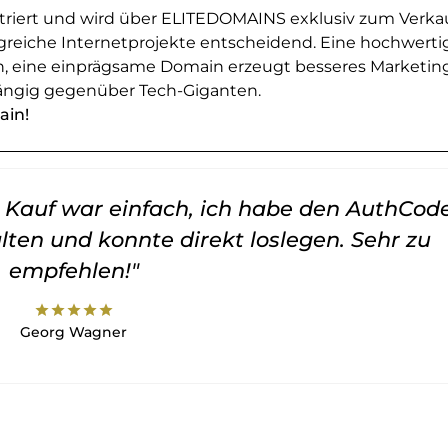
striert und wird über ELITEDOMAINS exklusiv zum Verka
greiche Internetprojekte entscheidend. Eine hochwerti
en, eine einprägsame Domain erzeugt besseres Marketin
ngig gegenüber Tech-Giganten.
ain!
er Kauf war einfach, ich habe den AuthCod
lten und konnte direkt loslegen. Sehr zu
empfehlen!"
star
star
star
star
star
Georg Wagner