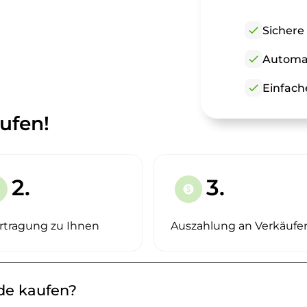
check
Sichere
check
Automat
check
Einfach
ufen!
2.
3.
paid
rtragung zu Ihnen
Auszahlung an Verkäufe
.de kaufen?