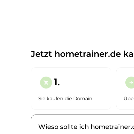
Jetzt hometrainer.de ka
1.
shopping_cart
arrow_forward
Sie kaufen die Domain
Übe
Wieso sollte ich hometrainer