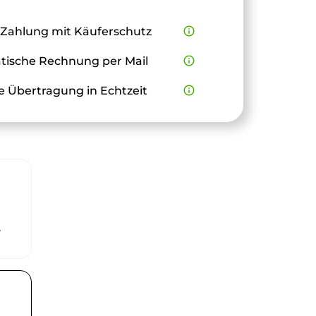
 Zahlung mit Käuferschutz
info_outline
ische Rechnung per Mail
info_outline
e Übertragung in Echtzeit
info_outline
r