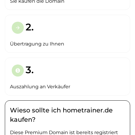
Sie kaufen die Domain
2.
arrow_forward
Übertragung zu Ihnen
3.
paid
Auszahlung an Verkäufer
Wieso sollte ich hometrainer.de
kaufen?
Diese Premium Domain ist bereits registriert