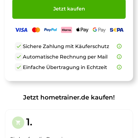
Jetzt kaufen
check
Sichere Zahlung mit Käuferschutz
info_outline
check
Automatische Rechnung per Mail
info_outline
check
Einfache Übertragung in Echtzeit
info_outline
Jetzt hometrainer.de kaufen!
1.
shopping_cart