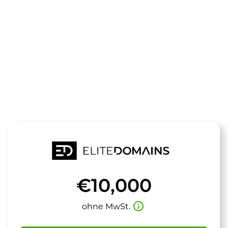
Die Domain
hometrainer.
steht zum Verkauf
€10,000
info_outline
ohne MwSt.