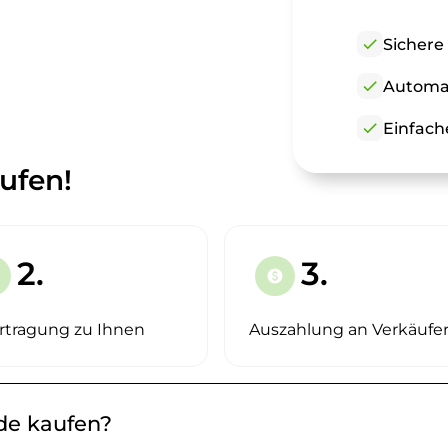
check
Sichere
check
Automat
check
Einfach
ufen!
2.
3.
paid
rtragung zu Ihnen
Auszahlung an Verkäufe
.de kaufen?