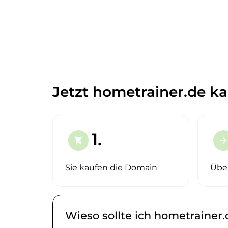
Jetzt hometrainer.de ka
1.
shopping_cart
arrow_forward
Sie kaufen die Domain
Übe
Wieso sollte ich hometrainer