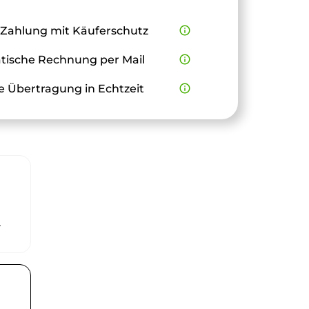
 Zahlung mit Käuferschutz
info_outline
ische Rechnung per Mail
info_outline
e Übertragung in Echtzeit
info_outline
r