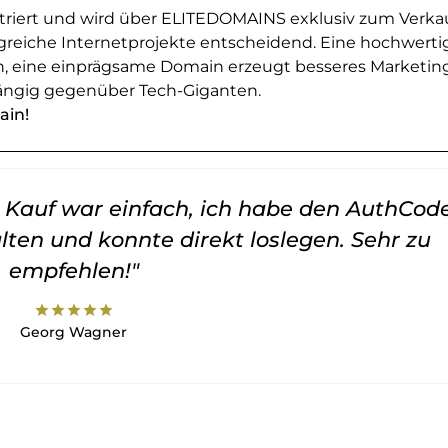
striert und wird über ELITEDOMAINS exklusiv zum Verka
greiche Internetprojekte entscheidend. Eine hochwerti
en, eine einprägsame Domain erzeugt besseres Marketin
ngig gegenüber Tech-Giganten.
ain!
er Kauf war einfach, ich habe den AuthCod
lten und konnte direkt loslegen. Sehr zu
empfehlen!"
star
star
star
star
star
Georg Wagner