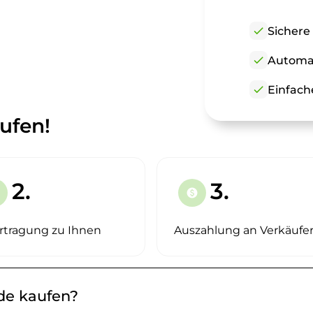
check
Sichere
check
Automat
check
Einfach
ufen!
2.
3.
paid
rtragung zu Ihnen
Auszahlung an Verkäufe
.de kaufen?