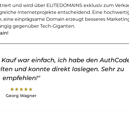
striert und wird über ELITEDOMAINS exklusiv zum Verka
greiche Internetprojekte entscheidend. Eine hochwerti
en, eine einprägsame Domain erzeugt besseres Marketin
ngig gegenüber Tech-Giganten.
ain!
er Kauf war einfach, ich habe den AuthCod
lten und konnte direkt loslegen. Sehr zu
empfehlen!"
star
star
star
star
star
Georg Wagner