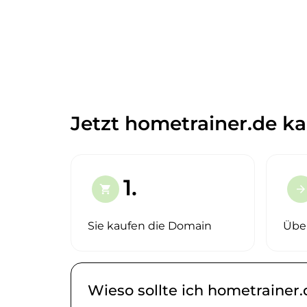
Jetzt hometrainer.de ka
1.
shopping_cart
arrow_forward
Sie kaufen die Domain
Übe
Wieso sollte ich hometrainer