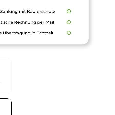
 Zahlung mit Käuferschutz
info_outline
ische Rechnung per Mail
info_outline
e Übertragung in Echtzeit
info_outline
r