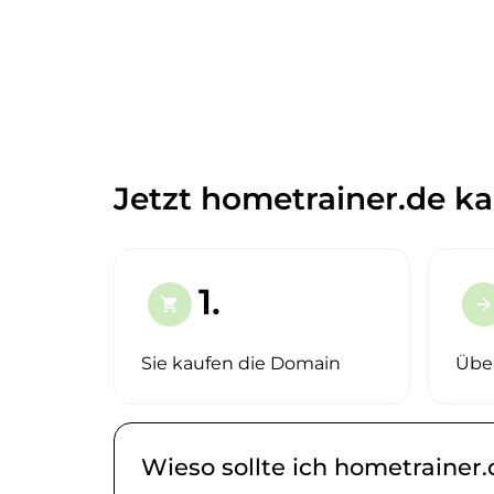
Jetzt hometrainer.de ka
1.
shopping_cart
arrow_forward
Sie kaufen die Domain
Übe
Wieso sollte ich hometrainer