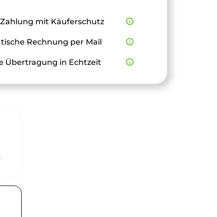
 Zahlung mit Käuferschutz
info_outline
ische Rechnung per Mail
info_outline
e Übertragung in Echtzeit
info_outline
r