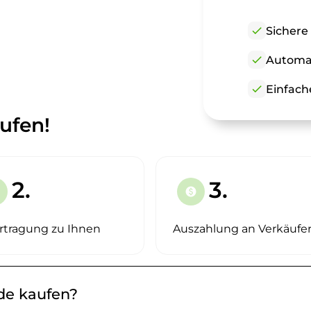
check
Sichere
check
Automat
check
Einfach
ufen!
2.
3.
paid
rtragung zu Ihnen
Auszahlung an Verkäufe
.de kaufen?