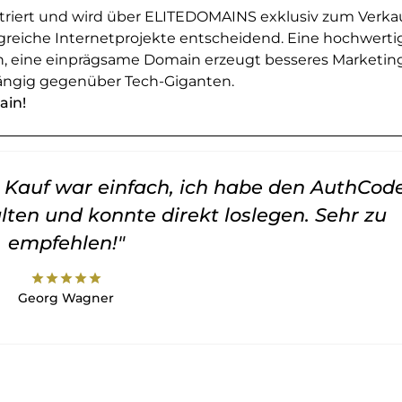
striert und wird über ELITEDOMAINS exklusiv zum Verka
greiche Internetprojekte entscheidend. Eine hochwerti
en, eine einprägsame Domain erzeugt besseres Marketin
ngig gegenüber Tech-Giganten.
ain!
er Kauf war einfach, ich habe den AuthCod
lten und konnte direkt loslegen. Sehr zu
empfehlen!"
star
star
star
star
star
Georg Wagner