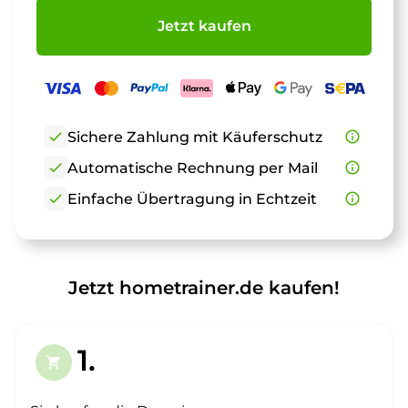
Jetzt kaufen
check
Sichere Zahlung mit Käuferschutz
info_outline
check
Automatische Rechnung per Mail
info_outline
check
Einfache Übertragung in Echtzeit
info_outline
Jetzt hometrainer.de kaufen!
1.
shopping_cart