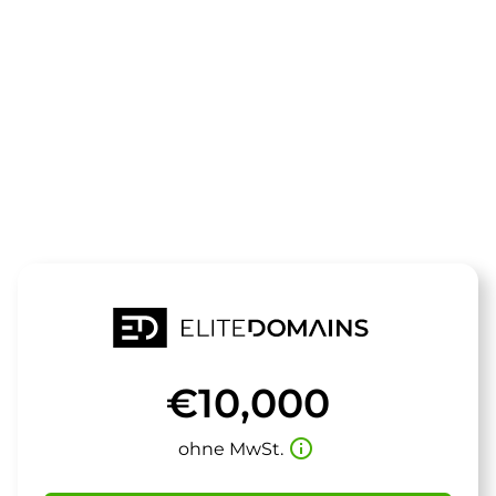
Die Domain
hometrainer.
steht zum Verkauf
€10,000
info_outline
ohne MwSt.