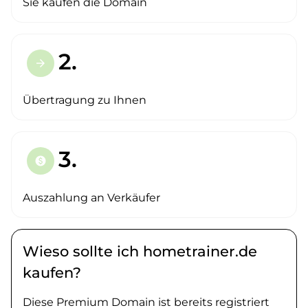
Sie kaufen die Domain
2.
arrow_forward
Übertragung zu Ihnen
3.
paid
Auszahlung an Verkäufer
Wieso sollte ich hometrainer.de
kaufen?
Diese Premium Domain ist bereits registriert